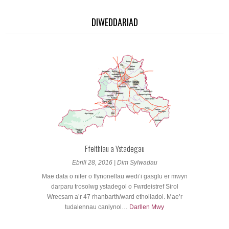
DIWEDDARIAD
Ffeithiau a Ystadegau
Ebrill 28, 2016 | Dim Sylwadau
Mae data o nifer o ffynonellau wedi’i gasglu er mwyn
darparu trosolwg ystadegol o Fwrdeistref Sirol
Wrecsam a’r 47 rhanbarth/ward etholiadol. Mae’r
tudalennau canlynol…
Darllen Mwy