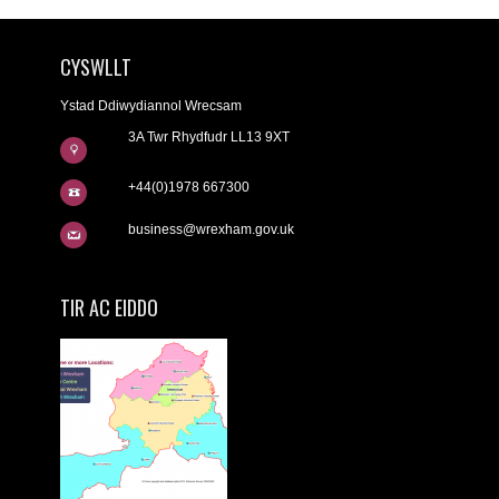
CYSWLLT
Ystad Ddiwydiannol Wrecsam
3A Twr Rhydfudr LL13 9XT
+44(0)1978 667300
business@wrexham.gov.uk
TIR AC EIDDO