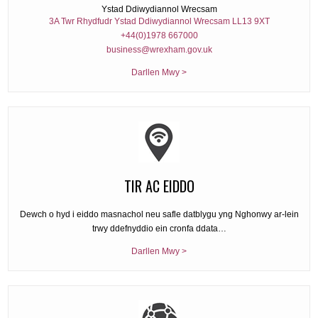
Ystad Ddiwydiannol Wrecsam
3A Twr Rhydfudr Ystad Ddiwydiannol Wrecsam LL13 9XT
+44(0)1978 667000
business@wrexham.gov.uk
Darllen Mwy >
TIR AC EIDDO
Dewch o hyd i eiddo masnachol neu safle datblygu yng Nghonwy ar-lein
trwy ddefnyddio ein cronfa ddata…
Darllen Mwy >