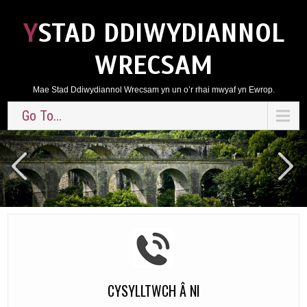
YSTAD DDIWYDIANNOL
WRECSAM
Mae Stad Ddiwydiannol Wrecsam yn un o’r rhai mwyaf yn Ewrop.
Go To...
CYSYLLTWCH Â NI