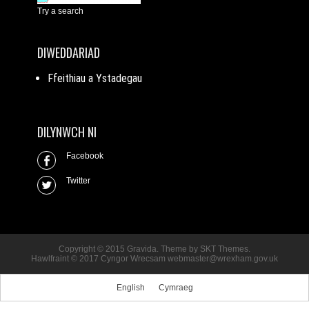
Try a search
DIWEDDARIAD
Ffeithiau a Ystadegau
DILYNWCH NI
Facebook
Twitter
Copyright © 2015 Gravida. Theme by
SKT Themes
.
Hawlfraint © 2017 Cyngor Wrecsam webmaster@wrexham.gov.uk
English
Cymraeg